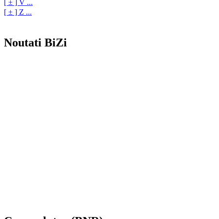
[ ± ] V ...
[ ± ] Z ...
Noutati BiZi