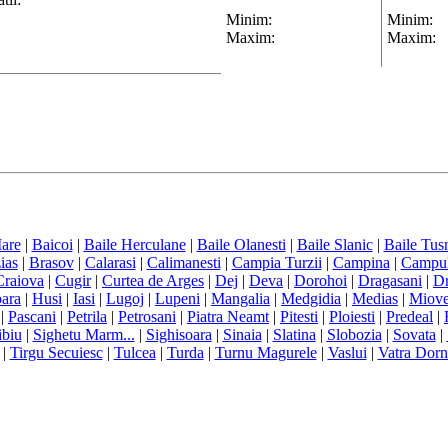
Minim:
Minim:
Maxim:
Maxim:
are
|
Baicoi
|
Baile Herculane
|
Baile Olanesti
|
Baile Slanic
|
Baile Tus
ias
|
Brasov
|
Calarasi
|
Calimanesti
|
Campia Turzii
|
Campina
|
Campul
Craiova
|
Cugir
|
Curtea de Arges
|
Dej
|
Deva
|
Dorohoi
|
Dragasani
|
Dr
ara
|
Husi
|
Iasi
|
Lugoj
|
Lupeni
|
Mangalia
|
Medgidia
|
Medias
|
Miove
|
Pascani
|
Petrila
|
Petrosani
|
Piatra Neamt
|
Pitesti
|
Ploiesti
|
Predeal
|
ibiu
|
Sighetu Marm...
|
Sighisoara
|
Sinaia
|
Slatina
|
Slobozia
|
Sovata
|
|
Tirgu Secuiesc
|
Tulcea
|
Turda
|
Turnu Magurele
|
Vaslui
|
Vatra Dorn