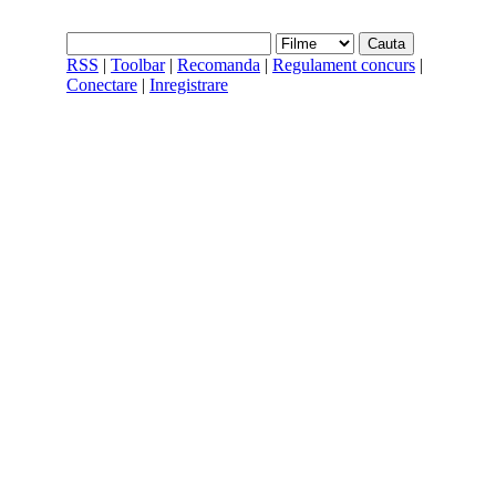
RSS
|
Toolbar
|
Recomanda
|
Regulament concurs
|
Conectare
|
Inregistrare