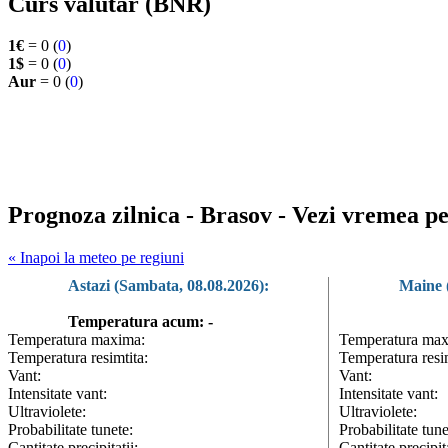
Curs valutar (BNR)
1€
= 0 (
0
)
1$
= 0 (
0
)
Aur
= 0 (
0
)
Prognoza zilnica - Brasov - Vezi vremea pe
« Inapoi la meteo pe regiuni
Astazi (Sambata, 08.08.2026):
Maine 
Temperatura acum: -
Temperatura maxima:
Temperatura max
Temperatura resimtita:
Temperatura resim
Vant:
Vant:
Intensitate vant:
Intensitate vant:
Ultraviolete:
Ultraviolete:
Probabilitate tunete:
Probabilitate tune
Cantitate precipitatii:
Cantitate precipita