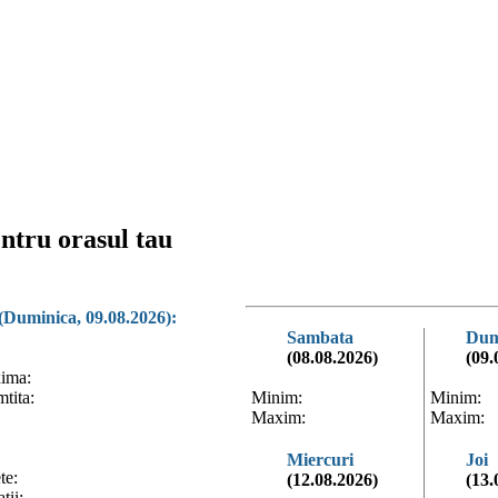
ntru orasul tau
(Duminica, 09.08.2026):
Sambata
Dum
(08.08.2026)
(09.
ima:
tita:
Minim:
Minim:
Maxim:
Maxim:
Miercuri
Joi
te:
(12.08.2026)
(13.
tii: