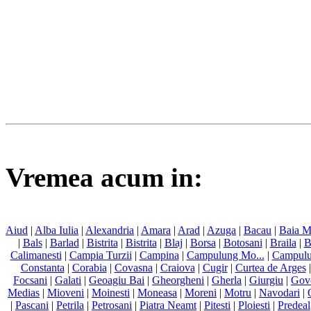
Vremea acum in:
Aiud
|
Alba Iulia
|
Alexandria
|
Amara
|
Arad
|
Azuga
|
Bacau
|
Baia M
|
Bals
|
Barlad
|
Bistrita
|
Bistrita
|
Blaj
|
Borsa
|
Botosani
|
Braila
|
B
Calimanesti
|
Campia Turzii
|
Campina
|
Campulung Mo...
|
Campul
Constanta
|
Corabia
|
Covasna
|
Craiova
|
Cugir
|
Curtea de Arges
Focsani
|
Galati
|
Geoagiu Bai
|
Gheorgheni
|
Gherla
|
Giurgiu
|
Gov
Medias
|
Mioveni
|
Moinesti
|
Moneasa
|
Moreni
|
Motru
|
Navodari
|
|
Pascani
|
Petrila
|
Petrosani
|
Piatra Neamt
|
Pitesti
|
Ploiesti
|
Predeal