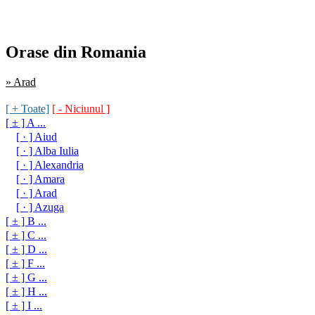
Orase din Romania
» Arad
[ + Toate]
[ - Niciunul ]
[ ± ] A ...
[ · ] Aiud
[ · ] Alba Iulia
[ · ] Alexandria
[ · ] Amara
[ · ] Arad
[ · ] Azuga
[ ± ] B ...
[ ± ] C ...
[ ± ] D ...
[ ± ] F ...
[ ± ] G ...
[ ± ] H ...
[ ± ] I ...