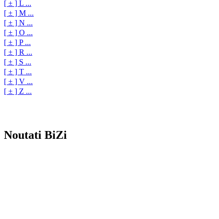
[ ± ] L ...
[ ± ] M ...
[ ± ] N ...
[ ± ] O ...
[ ± ] P ...
[ ± ] R ...
[ ± ] S ...
[ ± ] T ...
[ ± ] V ...
[ ± ] Z ...
Noutati BiZi