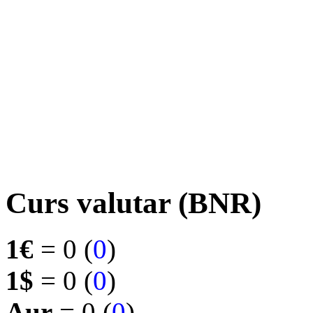
Curs valutar (BNR)
1€
= 0 (
0
)
1$
= 0 (
0
)
Aur
= 0 (
0
)