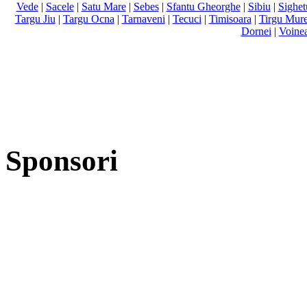
Vede
|
Sacele
|
Satu Mare
|
Sebes
|
Sfantu Gheorghe
|
Sibiu
|
Sighet
Targu Jiu
|
Targu Ocna
|
Tarnaveni
|
Tecuci
|
Timisoara
|
Tirgu Mur
Dornei
|
Voine
Sponsori