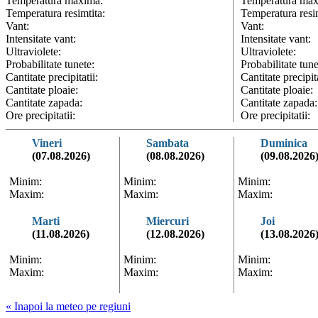
Temperatura maxima:
Temperatura max
Temperatura resimtita:
Temperatura resim
Vant:
Vant:
Intensitate vant:
Intensitate vant:
Ultraviolete:
Ultraviolete:
Probabilitate tunete:
Probabilitate tune
Cantitate precipitatii:
Cantitate precipita
Cantitate ploaie:
Cantitate ploaie:
Cantitate zapada:
Cantitate zapada:
Ore precipitatii:
Ore precipitatii:
Vineri
Sambata
Duminica
(07.08.2026)
(08.08.2026)
(09.08.2026
Minim:
Minim:
Minim:
Maxim:
Maxim:
Maxim:
Marti
Miercuri
Joi
(11.08.2026)
(12.08.2026)
(13.08.2026
Minim:
Minim:
Minim:
Maxim:
Maxim:
Maxim:
« Inapoi la meteo pe regiuni